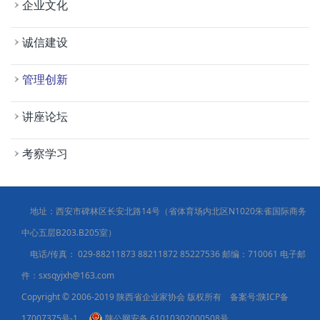
企业文化
诚信建设
管理创新
讲座论坛
考察学习
地址：西安市碑林区长安北路14号（省体育场内北区N1020朱雀国际商务
中心五层B203.B205室）
电话/传真：
029-88211873 88211872 85227536
邮编：710061 电子邮
件：sxsqyjxh@163.com
Copyright © 2006-2019 陕西省企业家协会 版权所有 备案号:
陕ICP备
17007375号-1
陕公网安备 61010302000508号