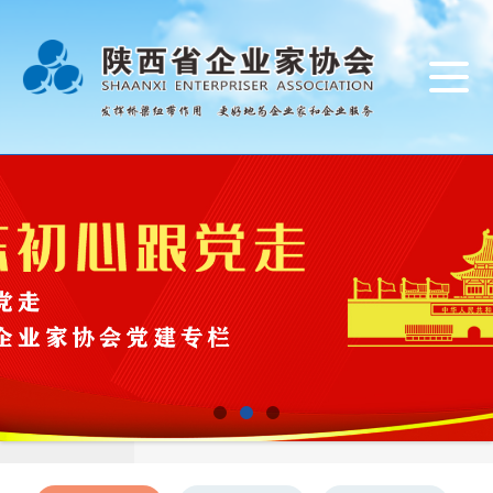
导
航
切
换