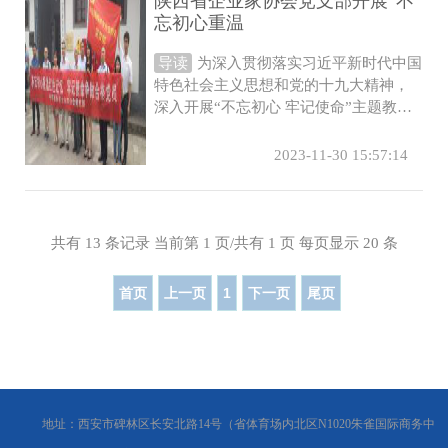
陕西省企业家协会党支部开展“不
忘初心重温
导读
为深入贯彻落实习近平新时代中国
特色社会主义思想和党的十九大精神，
深入开展“不忘初心 牢记使命”主题教
育，深刻缅怀革命先辈的丰功伟绩，重
温...
2023-11-30 15:57:14
共有 13 条记录 当前第 1 页/共有 1 页 每页显示 20 条
首页
上一页
1
下一页
尾页
地址：西安市碑林区长安北路14号（省体育场内北区N1020朱雀国际商务中